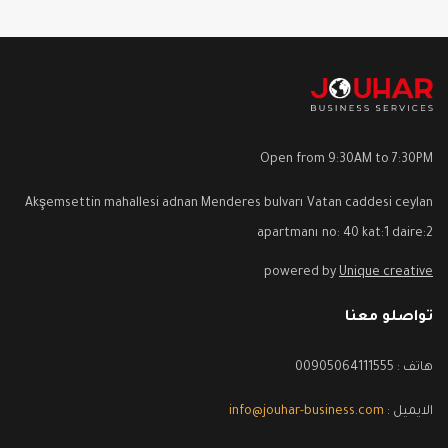
Open from 9:30AM to 7:30PM
Akşemsettin mahallesi adnan Menderes bulvarı Vatan caddesi ceylan
apartmanı no: 40 kat:1 daire:2
powered by
Unique creative
تواصلو معنا
هاتف : 00905064111555
الايميل :
info@jouhar-business.com