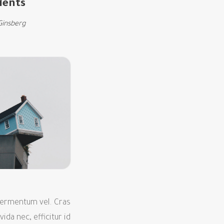
ents.
Ginsberg
o fermentum vel. Cras
ida nec, efficitur id