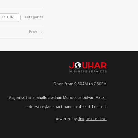
ITECTURE
Categories:
Prev
Open from 9:30AM to 7:30PM
Akşemsettin mahallesi adnan Menderes bulvarı Vatan
caddesi ceylan apartmanı no: 40 kat:1 daire:2
powered by
Unique creative