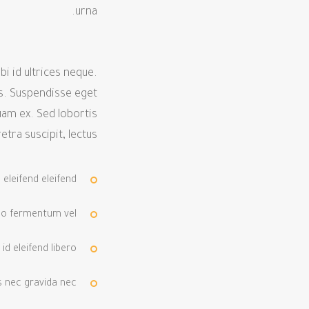
urna.
bi id ultrices neque.
pis. Suspendisse eget
quam ex. Sed lobortis
etra suscipit, lectus.
s eleifend eleifend
leo fermentum vel
 id eleifend libero
s nec gravida nec