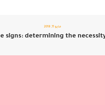
الرئيسية
خدماتنا
من نحن
مدونة
اتصل بنا
مايو 11, 2018
e signs: determining the necessit