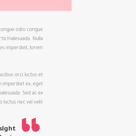
e congue odio congue
rta malesuada. Nulla
les imperdiet, lorem.
cibus orci luctus et
m imperdiet ex, eget
 malesuada. Sed ac ex
luctus nec vel velit.
sight