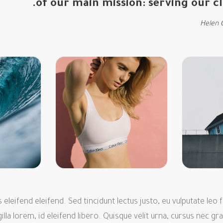
of our main mission: serving our cli
Helen 
s eleifend eleifend. Sed tincidunt lectus justo, eu vulputate le
illa lorem, id eleifend libero. Quisque velit urna, cursus nec grav