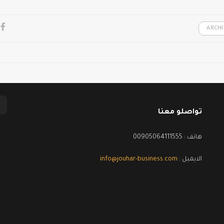
ARCH
تواصلو معنا
هاتف : 00905064111555
الايميل :
info@jouhar-business.com