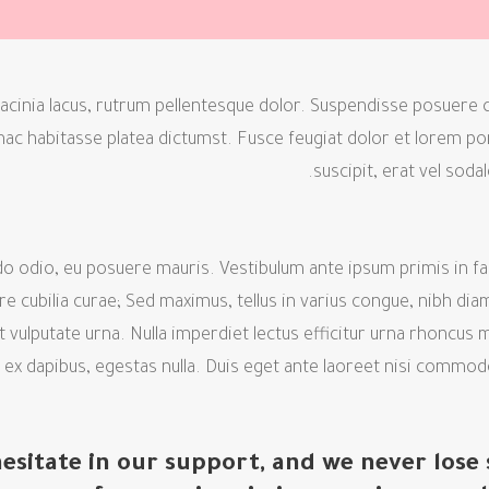
lacinia lacus, rutrum pellentesque dolor. Suspendisse posuer
ac habitasse platea dictumst. Fusce feugiat dolor et lorem po
suscipit, erat vel soda
odio, eu posuere mauris. Vestibulum ante ipsum primis in fau
re cubilia curae; Sed maximus, tellus in varius congue, nibh dia
it vulputate urna. Nulla imperdiet lectus efficitur urna rhoncus
 ex dapibus, egestas nulla. Duis eget ante laoreet nisi commodo 
esitate in our support, and we never lose 